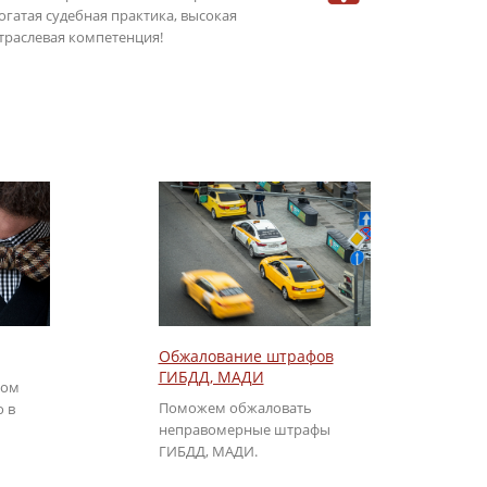
огатая судебная практика, высокая
консультаци
траслевая компетенция!
режиме онла
Обжалование штрафов
ГИБДД, МАДИ
том
Поможем обжаловать
о в
неправомерные штрафы
ГИБДД, МАДИ.