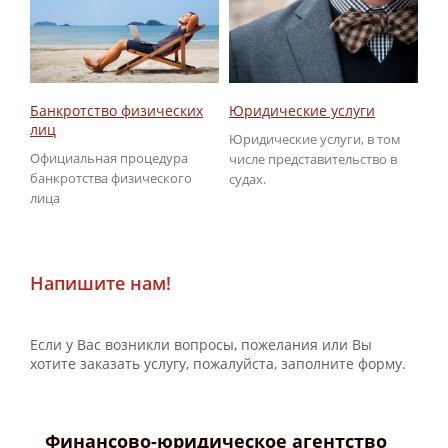
Юридические услуги
Об
Банкротство физических
ГИ
лиц
Юридические услуги, в том
По
Официальная процедура
числе представительство в
не
банкротства физического
судах.
ГИ
лица
Напишите нам!
Если у Вас возникли вопросы, пожелания или Вы
хотите заказать услугу, пожалуйста, заполните форму.
Финансово-юридическое агентство