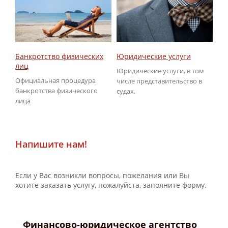
Юридические услуги
Об
Банкротство физических
ГИ
лиц
Юридические услуги, в том
По
Официальная процедура
числе представительство в
не
банкротства физического
судах.
ГИ
лица
Напишите нам!
Если у Вас возникли вопросы, пожелания или Вы
хотите заказать услугу, пожалуйста, заполните форму.
Финансово-юридическое агентство