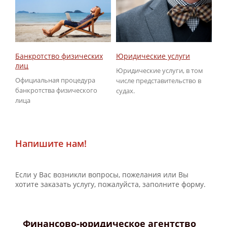
Юридические услуги
Об
Банкротство физических
ГИ
лиц
Юридические услуги, в том
По
Официальная процедура
числе представительство в
не
банкротства физического
судах.
ГИ
лица
Напишите нам!
Если у Вас возникли вопросы, пожелания или Вы
хотите заказать услугу, пожалуйста, заполните форму.
Финансово-юридическое агентство