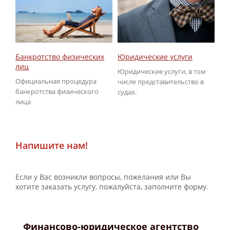
Юридические услуги
Об
Банкротство физических
ГИ
лиц
Юридические услуги, в том
По
Официальная процедура
числе представительство в
не
банкротства физического
судах.
ГИ
лица
Напишите нам!
Если у Вас возникли вопросы, пожелания или Вы
хотите заказать услугу, пожалуйста, заполните форму.
Финансово-юридическое агентство