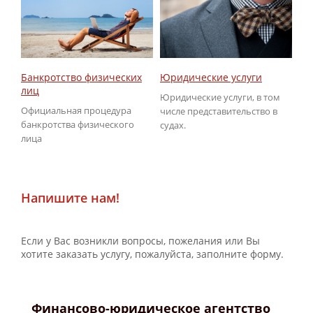
Юридические услуги
Об
Банкротство физических
ГИ
лиц
Юридические услуги, в том
По
Официальная процедура
числе представительство в
не
банкротства физического
судах.
ГИ
лица
Напишите нам!
Если у Вас возникли вопросы, пожелания или Вы
хотите заказать услугу, пожалуйста, заполните форму.
Финансово-юридическое агентство