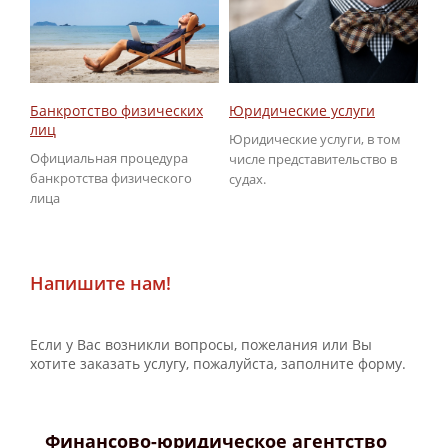
Юридические услуги
Об
Банкротство физических
ГИ
лиц
Юридические услуги, в том
По
Официальная процедура
числе представительство в
не
банкротства физического
судах.
ГИ
лица
Напишите нам!
Если у Вас возникли вопросы, пожелания или Вы
хотите заказать услугу, пожалуйста, заполните форму.
Финансово-юридическое агентство