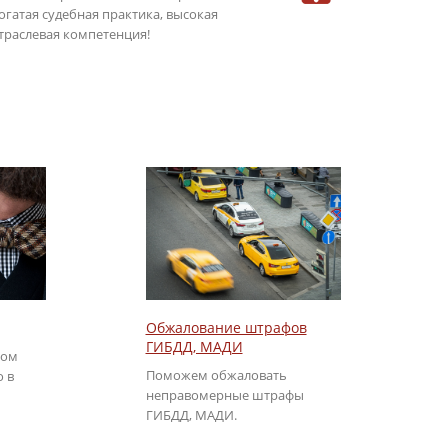
огатая судебная практика, высокая
консультаци
траслевая компетенция!
режиме онла
Обжалование штрафов
ГИБДД, МАДИ
том
Поможем обжаловать
о в
неправомерные штрафы
ГИБДД, МАДИ.