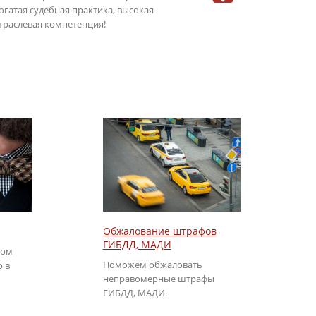
огатая судебная практика, высокая
консультаци
траслевая компетенция!
режиме онла
Обжалование штрафов
ГИБДД, МАДИ
том
Поможем обжаловать
о в
неправомерные штрафы
ГИБДД, МАДИ.