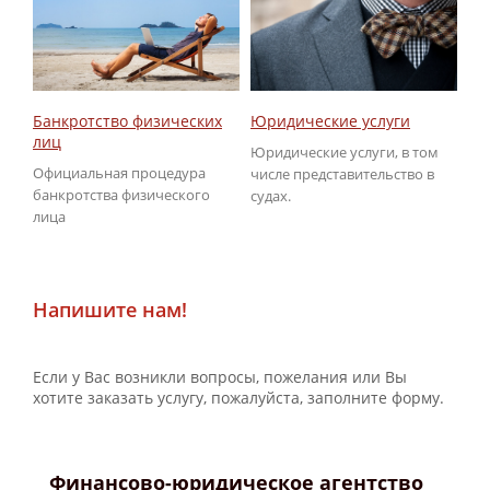
Юридические услуги
Об
Банкротство физических
ГИ
лиц
Юридические услуги, в том
По
Официальная процедура
числе представительство в
не
банкротства физического
судах.
ГИ
лица
Напишите нам!
Если у Вас возникли вопросы, пожелания или Вы
хотите заказать услугу, пожалуйста, заполните форму.
Финансово-юридическое агентство