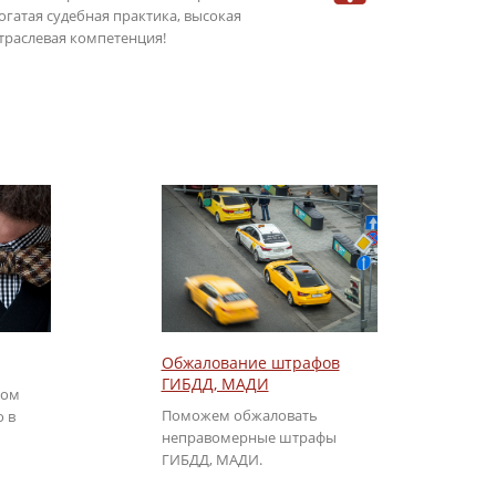
огатая судебная практика, высокая
консультаци
траслевая компетенция!
режиме онла
Обжалование штрафов
ГИБДД, МАДИ
том
Поможем обжаловать
о в
неправомерные штрафы
ГИБДД, МАДИ.