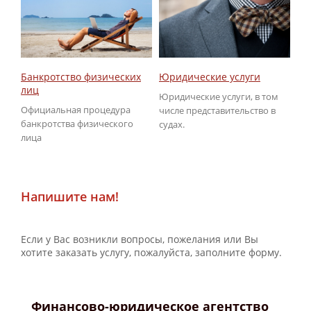
Юридические услуги
Об
Банкротство физических
ГИ
лиц
Юридические услуги, в том
По
Официальная процедура
числе представительство в
не
банкротства физического
судах.
ГИ
лица
Напишите нам!
Если у Вас возникли вопросы, пожелания или Вы
хотите заказать услугу, пожалуйста, заполните форму.
Финансово-юридическое агентство